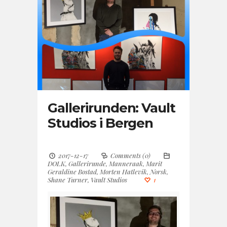
Gallerirunden: Vault
Studios i Bergen
2017-12-17
Comments (0)
DOLK
,
Gallerirunde
,
Manneraak
,
Marit
Geraldine Bostad
,
Morten Hatlevik
,
Norsk
,
Shane Turner
,
Vault Studios
1