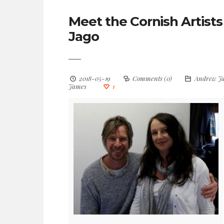
Meet the Cornish Artis
Jago
2018-05-19
Comments (0)
Andrew J
James
1