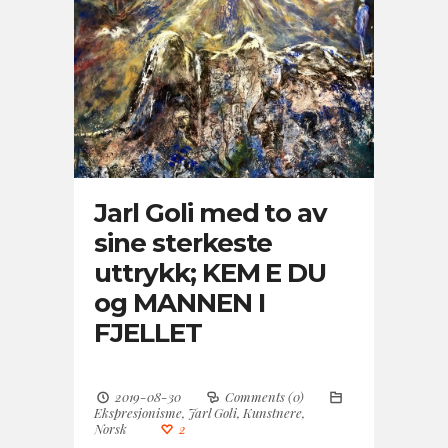
Jarl Goli med to av
sine sterkeste
uttrykk; KEM E DU
og MANNEN I
FJELLET
2019-08-30
Comments (0)
Ekspresjonisme
,
Jarl Goli
,
Kunstnere
,
Norsk
2