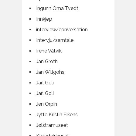
Ingunn Oma Tvedt
Innkjøp
interview/conversation
Intervju/samtale
Irene Våtvik
Jan Groth
Jan Willgohs
Jarl Goli
Jarl Goli
Jen Orpin
Jytte Kristin Eikens
Jølstramuseet
Kleivdalshuset