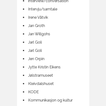
interview/conversation
Intervju/samtale
Irene Våtvik
Jan Groth
Jan Willgohs
Jarl Goli
Jarl Goli
Jen Orpin
Jytte Kristin Eikens
Jølstramuseet
Kleivdalshuset
KODE
Kommunikasjon og kultur