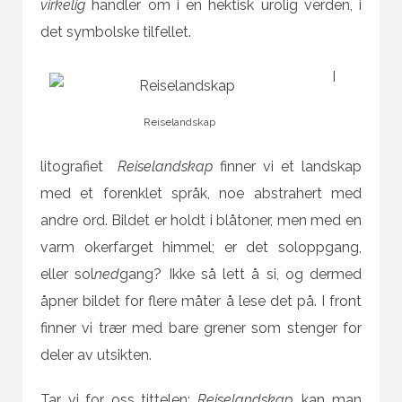
virkelig
handler om i en hektisk urolig verden, i
det symbolske tilfellet.
I
Reiselandskap
litografiet
Reiselandskap
finner vi et landskap
med et forenklet språk, noe abstrahert med
andre ord. Bildet er holdt i blåtoner, men med en
varm okerfarget himmel; er det soloppgang,
eller sol
ned
gang? Ikke så lett å si, og dermed
åpner bildet for flere måter å lese det på. I front
finner vi trær med bare grener som stenger for
deler av utsikten.
Tar vi for oss tittelen;
R
eiselandskap,
kan man