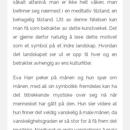
såkalt alfanivå; man er ikke helt våken, man
befinner seg nærmest i en meditativ tilstand, en
behagelig tilstand. Litt av denne følelsen kan
man få som betrakter av dette kunstverket. Det
er gjerne derfor naturlig å lese dette motivet
som et symbol på et indre landskap. Hvordan
det landskapet ser ut er opp til hver og en
betrakter, avhengig av ens kulturfilter.
Eva Harr peker på månen og hun spør om
månen, med all sin symbolikk fremdeles kan ha
det tiltrekkende mystiske over seg nå når
mennesket har gått på den. Hun sier videre at
hun finner det veldig vanskelig å male månen, da
vanskelighetsgraden er så stor for å få frem det
mystiske. Nordlyset er enda vanskeligere å male