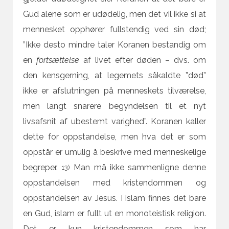
Gud alene som er udødelig, men det vil ikke si at
mennesket opphører fullstendig ved sin død;
”Ikke desto mindre taler Koranen bestandig om
en
fortsættelse
af livet efter døden – dvs. om
den kensgerning, at legemets såkaldte ”død”
ikke er afslutningen på menneskets tilværelse,
men langt snarere begyndelsen til et nyt
livsafsnit af ubestemt varighed”. Koranen kaller
dette for oppstandelse, men hva det er som
oppstår er umulig å beskrive med menneskelige
begreper.
Man må ikke sammenligne denne
13)
oppstandelsen med kristendommen og
oppstandelsen av Jesus. I islam finnes det bare
en Gud, islam er fullt ut en monoteistisk religion.
Det er kun kristendommen som har