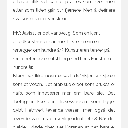
etterpå allikevel kan oppfattes som nær, men
etter som tiden går blir fjernere. Men å definere
hva som skjer er vanskelig.
MV: Javisst er det vanskelig! Som en kjent
billedkunstner, er han mer til stede enn en
rørlegger om hundre år? Kunstneren tenker på
muligheten av en utstilling med hans kunst om
hundre år.
Islam har ikke noen eksakt definisjon av sjelen
som et vesen. Det arabiske ordet som brukes er
nafs, som innebærer mer enn bare sjel. Det
”betegner ikke bare livsessensen, som ligger
dybt i ethvert levende væsen, men også det
levende væsens personlige identitet.”
Når det
12)
gjelder udødelighet sier Koranen at det bare er