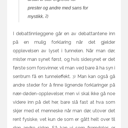
prester og andre med sans for
2)
mystikk.
I debattinnleggene går en av debattantene inn
på en mulig forklaring når det gjelder
opplevelsen av lyset i tunnelen. Når man dør,
mister man synet først, og hvis sidesynet er det
første som forsvinner, vil man ved bare å ha syn i
sentrum få en tunneleffekt.
Man kan også gå
3)
andre steder for å finne lignende forklaringer på
nær-døden-opplevelser, men vi skal ikke gå noe
videre inn på det her, bare slå fast at hva som
skjer med et menneske når man dør, utover det
rent fysiske, vet kun de som er gått helt over til
den andre siden. Så kan vi som fremdeles er