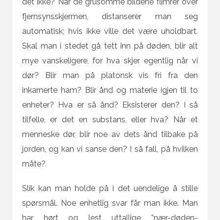
det ikke? Når de grusomme bildene flimrer over
fjernsynsskjermen, distanserer man seg
automatisk; hvis ikke ville det være uholdbart.
Skal man i stedet gå tett inn på døden, blir alt
mye vanskeligere, for hva skjer egentlig når vi
dør? Blir man på platonsk vis fri fra den
inkarnerte ham? Blir ånd og materie igjen til to
enheter? Hva er så ånd? Eksisterer den? I så
tilfelle, er det en substans, eller hva? Når et
menneske dør, blir noe av dets ånd tilbake på
jorden, og kan vi sanse den? I så fall, på hvilken
måte?
Slik kan man holde på i det uendelige å stille
spørsmål. Noe enhetlig svar får man ikke. Man
har hørt og lest uttallige ”nær-døden-