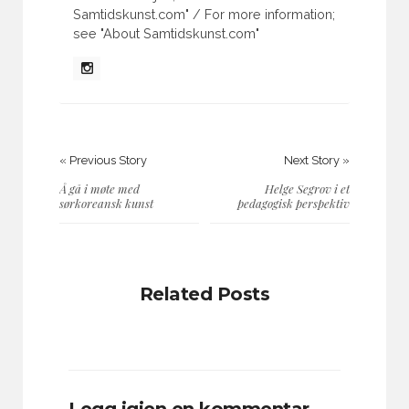
Samtidskunst.com" / For more information;
see "About Samtidskunst.com"
« Previous Story
Next Story »
Å gå i møte med
Helge Segrov i et
sørkoreansk kunst
pedagogisk perspektiv
Related Posts
Legg igjen en kommentar