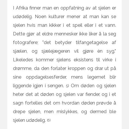
I Afrika finner man en oppfatning av at sjelen er
udødelig. Noen kulturer mener at man kan se
sjelen hvis man kikker i et speil eller i et vann.
Dette gjør at eldre mennesker ikke liker å la seg
fotografere; ”det betyder tilfangetagelse af
sjælen, og sjælejægeren vil gjøre èn syg.”
Likeledes kommer sjelens eksistens til virke i
drømme, da den forlater kroppen og drar ut på
sine oppdagelsesferder, mens legemet blir
liggende igjen i sengen.
Om døden og sjelen
5)
heter det at døden og sjelen var fiender, og i et
sagn fortelles det om hvordan døden prøvde å
drepe sjelen, men mislykkes, og dermed ble
sjelen udødelig.
6)