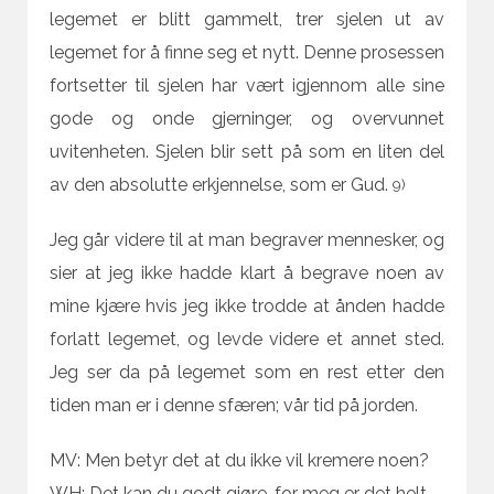
legemet er blitt gammelt, trer sjelen ut av
legemet for å finne seg et nytt. Denne prosessen
fortsetter til sjelen har vært igjennom alle sine
gode og onde gjerninger, og overvunnet
uvitenheten. Sjelen blir sett på som en liten del
av den absolutte erkjennelse, som er Gud.
9)
Jeg går videre til at man begraver mennesker, og
sier at jeg ikke hadde klart å begrave noen av
mine kjære hvis jeg ikke trodde at ånden hadde
forlatt legemet, og levde videre et annet sted.
Jeg ser da på legemet som en rest etter den
tiden man er i denne sfæren; vår tid på jorden.
MV: Men betyr det at du ikke vil kremere noen?
WH: Det kan du godt gjøre, for meg er det helt