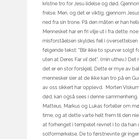
kristne tro for Jesu lidelse og død. Gjenn
frelse. Men, og det er viktig, gjennom Jes
ned fra sin trone. På den måten er han helle
Mennesket har en fri vilje ut i fra dette, no
misforståelsen skyldes feil i oversettelsen 
følgende tekst: ”Blir ikke to spurver solgt f
uten at Deres Far
vil
det”
.
(min uthev.) Det 
det er en stor forskjell. Dette er mye av 
mennesker sier at de ikke kan tro på en Gud
av oss sikkert har opplevd. Morten Viskum
død, kan også sees i denne sammenheng. Lidel
Matteus, Markus og Lukas forteller om mør
time, og at dette varte helt frem til den ni
at forhenget i tempelet revnet i to da ha
solformørkelse. De to førstnevnte gir ingen