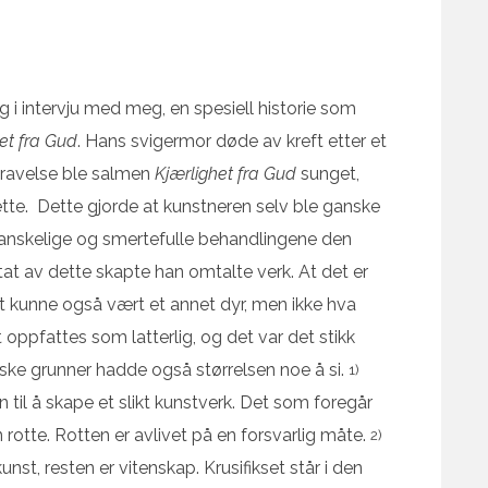
g i intervju med meg, en spesiell historie som
et fra Gud
. Hans svigermor døde av kreft etter et
egravelse ble salmen
Kjærlighet fra Gud
sunget,
ette. Dette gjorde at kunstneren selv ble ganske
vanskelige og smertefulle behandlingene den
t av dette skapte han omtalte verk. At det er
et kunne også vært et annet dyr, men ikke hva
t oppfattes som latterlig, og det var det stikk
iske grunner hadde også størrelsen noe å si.
1)
il å skape et slikt kunstverk. Det som foregår
n rotte. Rotten er avlivet på en forsvarlig måte.
2)
unst, resten er vitenskap. Krusifikset står i den