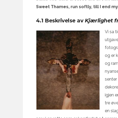
Sweet Thames, run softly, till I end m
4.1 Beskrivelse av
Kjærlighet f
Vi sa t
utgaver
fotogr
og er 
og ram
nyanser
senter
dekore
igjen 
tre øve
en slag