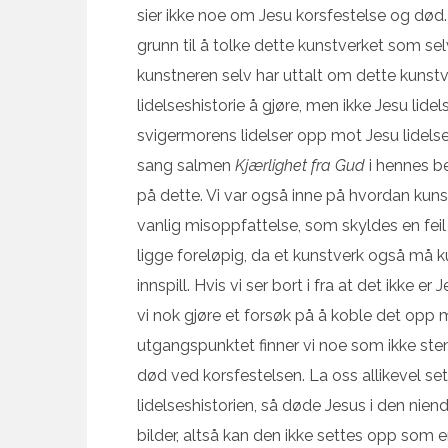
sier ikke noe om Jesu korsfestelse og død. 
grunn til å tolke dette kunstverket som sel
kunstneren selv har uttalt om dette kunstv
lidelseshistorie å gjøre, men ikke Jesu lide
svigermorens lidelser opp mot Jesu lidelse 
sang salmen
Kjærlighet fra Gud
i hennes be
på dette. Vi var også inne på hvordan kun
vanlig misoppfattelse, som skyldes en feil i
ligge foreløpig, da et kunstverk også må 
innspill. Hvis vi ser bort i fra at det ikke 
vi nok gjøre et forsøk på å koble det opp mo
utgangspunktet finner vi noe som ikke ste
død ved korsfestelsen. La oss allikevel sette
lidelseshistorien, så døde Jesus i den niend
bilder, altså kan den ikke settes opp som en