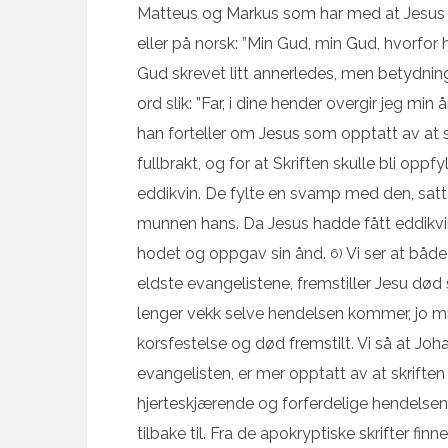
Matteus og Markus som har med at Jesus roper
eller på norsk: ”Min Gud, min Gud, hvorfor
Gud skrevet litt annerledes, men betydn
ord slik: ”Far, i dine hender overgir jeg min 
han forteller om Jesus som opptatt av at skr
fullbrakt, og for at Skriften skulle bli oppf
eddikvin. De fylte en svamp med den, satt
munnen hans. Da Jesus hadde fått eddikvine
hodet og oppgav sin ånd.
Vi ser at båd
6)
eldste evangelistene, fremstiller Jesu d
lenger vekk selve hendelsen kommer, jo mi
korsfestelse og død fremstilt. Vi så at J
evangelisten, er mer opptatt av at skriften
hjerteskjærende og forferdelige hendelsen
tilbake til. Fra de apokryptiske skrifter f