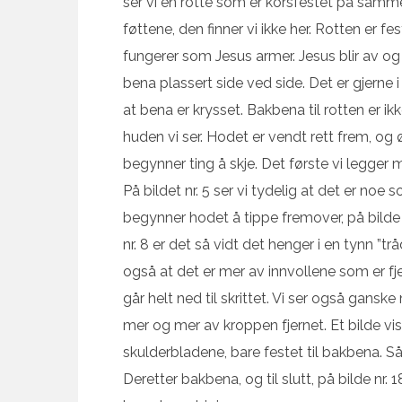
ser vi en rotte som er korsfestet på samm
føttene, den finner vi ikke her. Rotten er fe
fungerer som Jesus armer. Jesus blir av og 
bena plassert side ved side. Det er gjerne i d
at bena er krysset. Bakbena til rotten er ikk
huden vi ser. Hodet er vendt rett frem, og ø
begynner ting å skje. Det første vi legger me
På bildet nr. 5 ser vi tydelig at det er noe s
begynner hodet å tippe fremover, på bilde 7
nr. 8 er det så vidt det henger i en tynn ”tråd
også at det er mer av innvollene som er fj
går helt ned til skrittet. Vi ser også gansk
mer og mer av kroppen fjernet. Et bilde vi
skulderbladene, bare festet til bakbena. Så
Deretter bakbena, og til slutt, på bilde nr. 