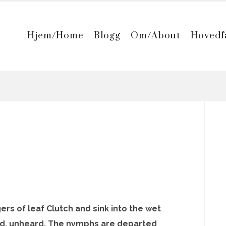
Hjem/Home
Blogg
Om/About
Hovedf
gers of leaf
Clutch and sink into the wet
nd, unheard. The nymphs are departed