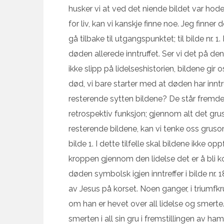
husker vi at ved det niende bildet var hode
for liv, kan vi kanskje finne noe. Jeg finner 
gå tilbake til utgangspunktet; til bilde nr. 1
døden allerede inntruffet. Ser vi det på denn
ikke slipp på lidelseshistorien, bildene gir 
død, vi bare starter med at døden har inntru
resterende sytten bildene? De står fremdel
retrospektiv funksjon; gjennom alt det gr
resterende bildene, kan vi tenke oss gruso
bilde 1. I dette tilfelle skal bildene ikke
kroppen gjennom den lidelse det er å bli kor
døden symbolsk igjen inntreffer i bilde nr. 1
av Jesus på korset. Noen ganger, i triumfkru
om han er hevet over all lidelse og smerte.
smerten i all sin gru i fremstillingen av ham