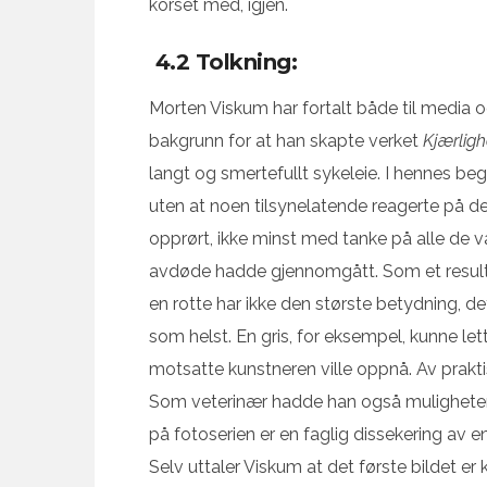
korset med, igjen.
4.2 Tolkning:
Morten Viskum har fortalt både til media o
bakgrunn for at han skapte verket
Kjærligh
langt og smertefullt sykeleie. I hennes b
uten at noen tilsynelatende reagerte på d
opprørt, ikke minst med tanke på alle de 
avdøde hadde gjennomgått. Som et resulta
en rotte har ikke den største betydning, d
som helst. En gris, for eksempel, kunne let
motsatte kunstneren ville oppnå. Av prakt
Som veterinær hadde han også muligheten t
på fotoserien er en faglig dissekering av e
Selv uttaler Viskum at det første bildet er k