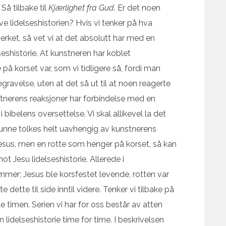
Så tilbake til
Kjærlighet fra Gud
. Er det noen
ve lidelseshistorien? Hvis vi tenker på hva
erket, så vet vi at det absolutt har med en
lseshistorie. At kunstneren har koblet
på korset var, som vi tidligere så, fordi man
gravelse, uten at det så ut til at noen reagerte
stnerens reaksjoner har forbindelse med en
 bibelens oversettelse. Vi skal allikevel la det
kunne tolkes helt uavhengig av kunstnerens
er Jesus, men en rotte som henger på korset, så kan
t Jesu lidelseshistorie. Allerede i
mmer; Jesus ble korsfestet levende, rotten var
 dette til side inntil videre. Tenker vi tilbake på
e timen. Serien vi har for oss består av atten
 lidelseshistorie time for time. I beskrivelsen