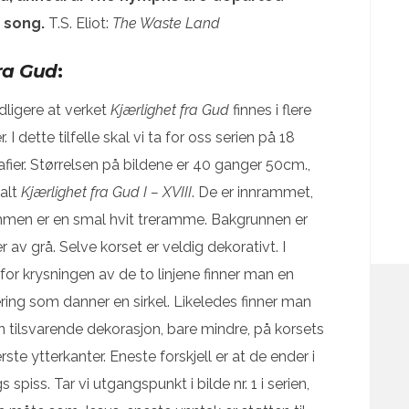
y song.
T.S. Eliot:
The Waste Land
ra Gud
:
idligere at verket
Kjærlighet fra Gud
finnes i flere
. I dette tilfelle skal vi ta for oss serien på 18
afier. Størrelsen på bildene er 40 ganger 50cm.,
kalt
Kjærlighet fra Gud I – XVIII
. De er innrammet,
men er en smal hvit treramme. Bakgrunnen er
 av grå. Selve korset er veldig dekorativt. I
 for krysningen av de to linjene finner man en
ring som danner en sirkel. Likeledes finner man
en tilsvarende dekorasjon, bare mindre, på korsets
rste ytterkanter. Eneste forskjell er at de ender i
s spiss. Tar vi utgangspunkt i bilde nr. 1 i serien,