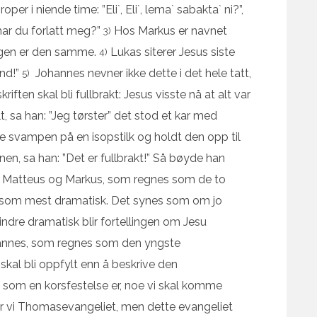
 i niende time: ”Eli`, Eli`, lema` sabakta` ni?”,
 har du forlatt meg?”
Hos Markus er navnet
3)
ingen er den samme.
Lukas siterer Jesus siste
4)
ånd!”
Johannes nevner ikke dette i det hele tatt,
5)
iften skal bli fullbrakt: Jesus visste nå at alt var
ylt, sa han: ”Jeg tørster” det stod et kar med
e svampen på en isopstilk og holdt den opp til
n, sa han: ”Det er fullbrakt!” Så bøyde han
e Matteus og Markus, som regnes som de to
ød som mest dramatisk. Det synes som om jo
ndre dramatisk blir fortellingen om Jesu
ohannes, som regnes som den yngste
 skal bli oppfylt enn å beskrive den
 som en korsfestelse er, noe vi skal komme
inner vi Thomasevangeliet, men dette evangeliet