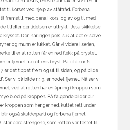
e måte som Jesus, eneste unntak er støtten til
stet til korset ved hjelp av ståltråd. Forbena
til fremstilt med bena i kors, og av og til med
e tilfeller der lidelsen er uttrykt i Jesu skikkelse
e krysset. Den har ingen pels, slik at det er selve
yner og munn er lukket. Går vi videre i serien,
rke til er at rotten får en rød flekk på brystet.
om er fjernet fra rottens bryst. På bilde nr. 6
 er det tippet frem og ut til siden, og på bilde
”. Ser vi på bilde nr. 9, er hodet fjernet. Nå ser vi
ernet, ved at rotten har en åpning i kroppen som
e mye blod på kroppen. På følgende bilder blir
ser kroppen som henger ned, kuttet rett under
 blir også skulderparti og forbena fjernet.
18, står bare strengene, som rotten var festet til