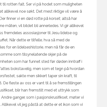
t til rotten falt. Ser vi på hodet som muligheten
det allikevel noe søkt. Det mest riktige vil være å
. Der finner vi en død rotte på korset; altså har
e måten, vil bildet bli annerledes. Vi gir allikevel
oss fremdeles assosiasjoner til Jesu lidelse og
ffet. Når dette er tilfelle, hva så med de
es for en lidelseshistorie, men nå får de en
usomme som tilsynelatende skjer på de
mheten som har funnet sted før døden inntraff i
 oppfattes bokstavelig, men som et tegn på hvordan
sfestet, sakte men sikkert taper sin kraft, til
8. De fleste av oss er vant til å se fremstillingen
sifikset, blir han fremstilt med et uttrykk som
 Andre ganger, som i pasjonskrusifikset, møter vi
. Allikevel vil jeg påstå at dette er et ikon som vi